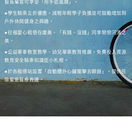
髮長輩皆可享受「用手追風趣」。
●學生騎乘五折優惠，減輕年輕學子負擔並可鼓勵增加到
戶外休閒健身之興趣。
●社福愛心租借在康美，「有錢、沒錢」同享戀戀河濱之
美。
●公益單車教室教學、幼兒單車教育推廣，免費投入資源
教育安全騎乘知識從小札根。
●於各租借站設置「自動體外心臟電擊去顫器」，提供民
眾緊急醫療救護。